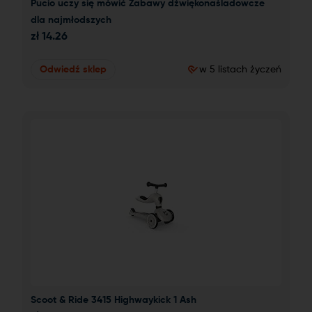
Pucio uczy się mówić Zabawy dźwiękonaśladowcze 
dla najmłodszych
zł
14.26
Odwiedź sklep
w 5 listach życzeń
Scoot & Ride 3415 Highwaykick 1 Ash