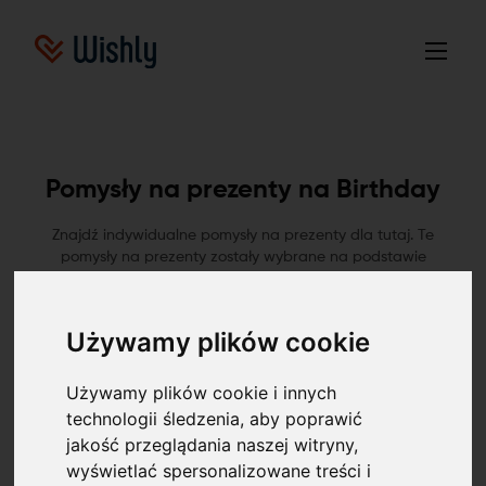
Pomysły na prezenty na Birthday
Znajdź indywidualne pomysły na prezenty dla tutaj. Te
pomysły na prezenty zostały wybrane na podstawie
życzeń z różnych list życzeń dostępnych online.
Używamy plików cookie
All
Birthday
Men
Women
Girl
Boy
Używamy plików cookie i innych
technologii śledzenia, aby poprawić
jakość przeglądania naszej witryny,
wyświetlać spersonalizowane treści i