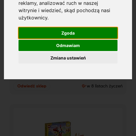
reklamy, analizować ruch w naszej
witrynie i wiedzieć, skąd pochodzą nasi
użytkownicy.
Zgoda
Odmawiam
Scoot & Ride 3417 Highwaykick 1 - Rose - Scooter mit 
Zmiana ustawień
sitz
zł
109.90
Odwiedź sklep
w 8 listach życzeń