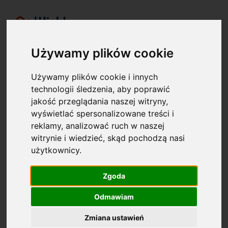
Używamy plików cookie
Używamy plików cookie i innych
Pomysły na prezenty na Birth dla
technologii śledzenia, aby poprawić
jakość przeglądania naszej witryny,
Girl
wyświetlać spersonalizowane treści i
reklamy, analizować ruch w naszej
Znajdź indywidualne pomysły na prezenty dla dla Girl tutaj.
witrynie i wiedzieć, skąd pochodzą nasi
Te pomysły na prezenty zostały wybrane na podstawie
życzeń z różnych list życzeń dostępnych online.
użytkownicy.
Zgoda
Girl
Birthday
Christmas
Wedding
Birth
Other
Odmawiam
Zmiana ustawień