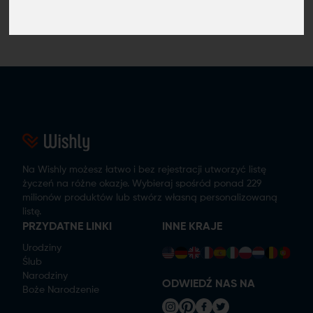
Brak znalezionych pomysłów
Na Wishly możesz łatwo i bez rejestracji utworzyć listę
życzeń na różne okazje. Wybieraj spośród ponad 229
milionów produktów lub stwórz własną personalizowaną
listę.
PRZYDATNE LINKI
INNE KRAJE
Urodziny
Ślub
Narodziny
ODWIEDŹ NAS NA
Boże Narodzenie